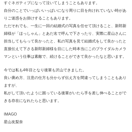
すぐネガティブになって泣いてしまうこともあります。
自分のことでいっぱいいっぱいになり周りに目を向けれていない時があ
りご迷惑をお掛けすることもあります。
ただそれでも、一生に一回の結婚式の写真を任せて頂けること、新郎新
婦様が「ほっしゃん」とあだ名で呼んで下さったり、実際に星山さんに
担当してもらって良かったと、私の写真を見て結婚式をして良かったと
直接伝えて下さる新郎新婦様を目にした時本当にこのブライダルカメラ
マンという仕事は素敵で、続けることができて良かったなと思います。
今では私も4年目となり後輩も沢山できました。
良い褒め方、注意の仕方も分からず伝え方を間違ってしまうこともあり
ますが、
私がして頂いたように困っている後輩がいたら手を差し伸べることがで
きる存在になれたらと思います。
IMAGO
星山友梨奈