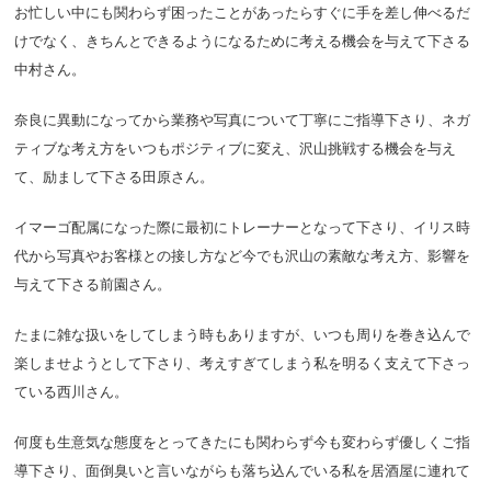
お忙しい中にも関わらず困ったことがあったらすぐに手を差し伸べるだ
けでなく、きちんとできるようになるために考える機会を与えて下さる
中村さん。
奈良に異動になってから業務や写真について丁寧にご指導下さり、ネガ
ティブな考え方をいつもポジティブに変え、沢山挑戦する機会を与え
て、励まして下さる田原さん。
イマーゴ配属になった際に最初にトレーナーとなって下さり、イリス時
代から写真やお客様との接し方など今でも沢山の素敵な考え方、影響を
与えて下さる前園さん。
たまに雑な扱いをしてしまう時もありますが、いつも周りを巻き込んで
楽しませようとして下さり、考えすぎてしまう私を明るく支えて下さっ
ている西川さん。
何度も生意気な態度をとってきたにも関わらず今も変わらず優しくご指
導下さり、面倒臭いと言いながらも落ち込んでいる私を居酒屋に連れて