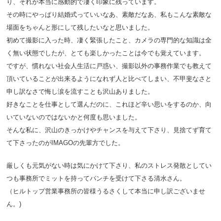
り、それが本当に感動的で凄く印象に残っています。
その時にやっぱり結婚式っていいなあ、素敵だなあ、私もこんな素敵な
場面をちゃんと形にして残したいなと思いました。
初めて撮影に入った時、凄く緊張したこと、カメラの専門的な知識は全
く無い状態でしたが、とても楽しかったことは今でも覚えています。
ですが、慣れない社会人生活に戸惑い、撮影以外の事務作業でも教えて
頂いていることが出来るようになれず人と比べてしまい、不甲斐なさと
申し訳なさで悔し涙を流すことも沢山ありました。
好きなことを仕事として選んだのに、これほど辛い思いをするのか、向
いていないのではないかと何度も思いました。
そんな私に、沢山のきっかけやチャンスを与えて下さり、見捨てず育て
て下さったのがIMAGOの先輩方でした。
厳しくも元気がない時は気にかけて下さり、私のストレス発散としてい
つも事務所でミットを持ってパンチを受けて下さる清水さん。
（ヒルトップ営業事務所の皆様うるさくして本当に申し訳ございませ
ん。)