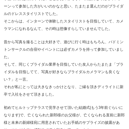
ーンって参加した方がいいのかなと思い、たまたま選んだのがブライダ
ルのドレススタイリストでした。
そこからは、インターンで体験したスタイリストを目指していて、カメ
ラマンになれるなんて、その時は想像すらしていませんでした。
昔から写真を撮ることは大好きで、遊びに行く時はもちろん、バドミン
トンサークルの合宿やイベントには必ずカメラを持って参加していまし
た。
そして、同じくブライダル業界を目指していた友人からたまたま「ブラ
イダルを目指してて、写真が好きならブライダルカメラマンも良くな
い？」と一言。
それが私にとっては大きなきっかけとなり、ご縁を頂きディライトに新
卒で入社をさせて頂きました。
初めてヒルトップテラスで見学させて頂いた結婚式(もう3年前ぐらいに
なります)で、亡くなられた新郎様のお父様が、亡くなられる直前に新郎
様と未来の新婦様宛に用意されていたお手紙のサプライズの披露があ