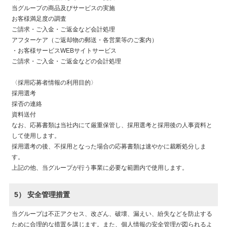
当グループの商品及びサービスの実施
お客様満足度の調査
ご請求・ご入金・ご返金など会計処理
アフターケア（ご返却物の郵送・各営業等のご案内）
・お客様サービスWEBサイトサービス
ご請求・ご入金・ご返金などの会計処理
〈採用応募者情報の利用目的〉
採用選考
採否の連絡
資料送付
なお、応募書類は当社内にて厳重保管し、採用選考と採用後の人事資料と
して使用します。
採用選考の後、不採用となった場合の応募書類は速やかに裁断処分しま
す。
上記の他、当グループが行う事業に必要な範囲内で使用します。
5） 安全管理措置
当グループは不正アクセス、改ざん、破壊、漏えい、紛失などを防止する
ために合理的な措置を講じます。また、個人情報の安全管理が図られるよ