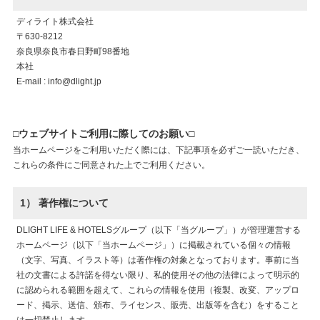
ディライト株式会社
〒630-8212
奈良県奈良市春日野町98番地
本社
E-mail :
info@dlight.jp
□ウェブサイトご利用に際してのお願い□
当ホームページをご利用いただく際には、下記事項を必ずご一読いただき、
これらの条件にご同意された上でご利用ください。
1） 著作権について
DLIGHT LIFE & HOTELSグループ（以下「当グループ」）が管理運営する
ホームページ（以下「当ホームページ」）に掲載されている個々の情報
（文字、写真、イラスト等）は著作権の対象となっております。事前に当
社の文書による許諾を得ない限り、私的使用その他の法律によって明示的
に認められる範囲を超えて、これらの情報を使用（複製、改変、アップロ
ード、掲示、送信、頒布、ライセンス、販売、出版等を含む）をすること