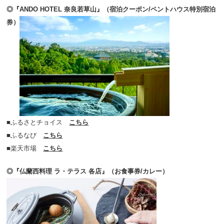
◎『ANDO HOTEL 奈良若草山』（宿泊クーポン/ペントハウス特別宿泊
券）
■ふるさとチョイス
こちら
■ふるなび
こちら
■楽天市場
こちら
◎『仏蘭西料理 ラ・テラス 各店』（お食事券/カレー）