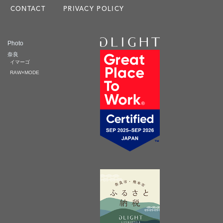
CONTACT
PRIVACY POLICY
Photo
奈良
イマーゴ
RAW×MODE