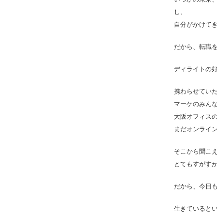
し、
自分がかけて
だから、転職
ディライトの
携わらせてい
マーケのみん
大阪オフィス
まだオンライ
そこから聞こ
とてもすがす
だから、今日
生きていると