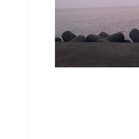
nic
阪
AT