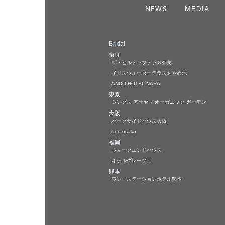
NEWS
MEDIA
Bridal
奈良
ザ・ヒルトップテラス奈良
イリスウォーターテラスあやめ池
ANDO HOTEL NARA
東京
シングス アオヤマ オーガニック ガーデン
大阪
パークサイドハウス大阪
une osaka
福岡
ウィークエンドハウス
オテルグレージュ
熊本
ワン・ステーションホテル熊本