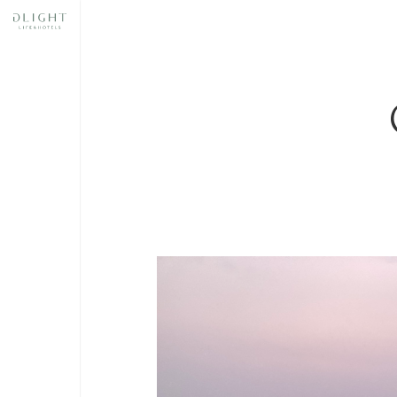
奈良
スあ