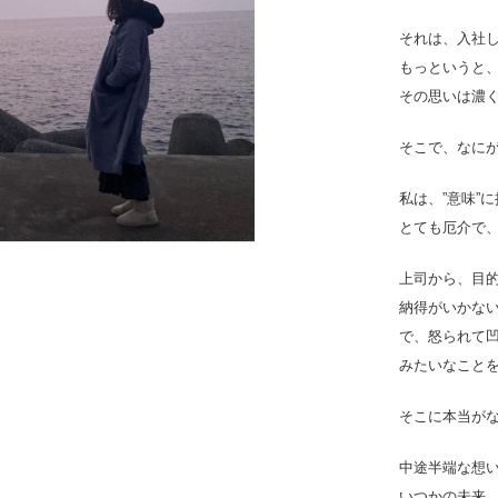
それは、入社
もっというと
その思いは濃
そこで、なに
私は、”意味”
とても厄介で
上司から、目
納得がいかな
で、怒られて
みたいなこと
そこに本当が
中途半端な想
いつかの未来