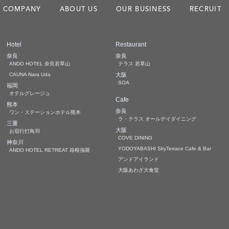
COMPANY
ABOUT US
OUR BUSINESS
RECRUIT
Hotel
Restaurant
奈良
奈良
ANDO HOTEL 奈良若草山
テラス 若草山
CAUNA Nara Uda
大阪
SOA
福岡
オテルグレージュ
Cafe
熊本
奈良
ワン・ステーションホテル熊本
ラ・テラス オールデイダイニング
三重
大阪
お宿行灯鳥羽
COVE DINING
神奈川
YODOYABASHI SkyTerrace Cafe & Bar
ANDO HOTEL RETREAT 箱根強羅
アンドアイランド
大阪あわざ大食堂