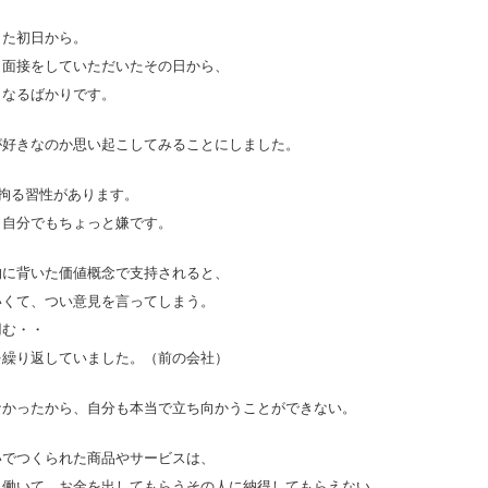
した初日から。
、面接をしていただいたその日から、
くなるばかりです。
が好きなのか思い起こしてみることにしました。
に拘る習性があります。
、自分でもちょっと嫌です。
的に背いた価値概念で支持されると、
いくて、つい意見を言ってしまう。
凹む・・
を繰り返していました。（前の会社）
なかったから、自分も本当で立ち向かうことができない。
いでつくられた商品やサービスは、
、働いて、お金を出してもらうその人に納得してもらえない