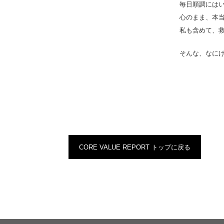
毎日順調には
心のまま、本
私も含めて、
そんな、なに
CORE VALUE REPORT トップに戻る