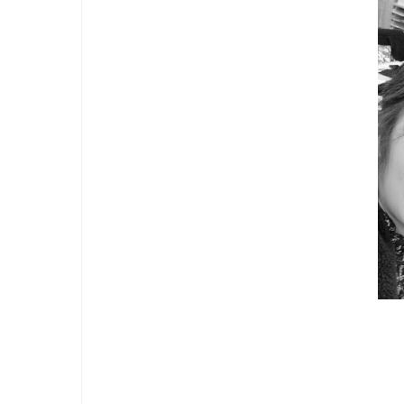
nic
阪
AT