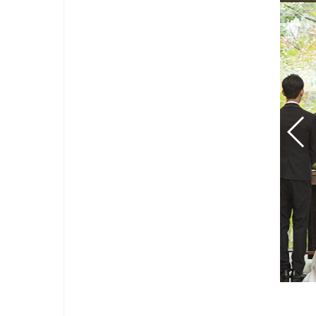
nic
阪
AT