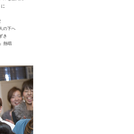
うに
愛
人の下へ
ずき
』熱唱