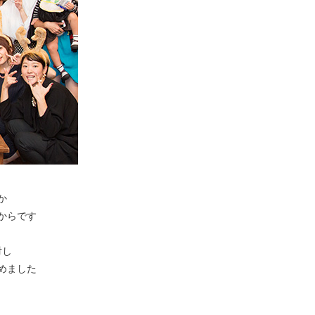
か
からです
対し
めました