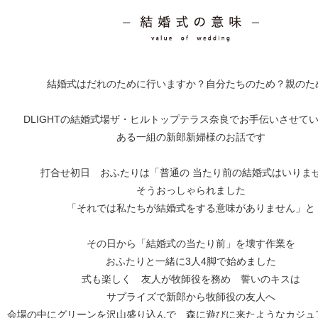
結婚式はだれのために行いますか？自分たちのため？親のた
DLIGHTの結婚式場ザ・ヒルトップテラス奈良で
お手伝いさせて
ある一組の新郎新婦様のお話です
打合せ初日 おふたりは
「普通の 当たり前の結婚式はいりま
そうおっしゃられました
「それでは私たちが結婚式をする意味がありません」と
その日から「結婚式の当たり前」を壊す作業を
おふたりと一緒に3人4脚で始めました
式も楽しく 友人が牧師役を務め 誓いのキスは
サプライズで新郎から牧師役の友人へ
会場の中にグリーンを沢山盛り込んで
森に遊びに来たようなカジュ