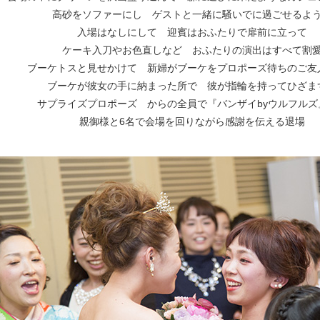
高砂をソファーにし ゲストと一緒に騒いでに過ごせるよ
入場はなしにして 迎賓はおふたりで扉前に立って
ケーキ入刀やお色直しなど おふたりの演出はすべて割
ブーケトスと見せかけて
新婦がブーケをプロポーズ待ちのご友
ブーケが彼女の手に納まった所で
彼が指輪を持ってひざま
サプライズプロポーズ
からの全員で『バンザイbyウルフルズ
親御様と6名で会場を回りながら感謝を伝える退場