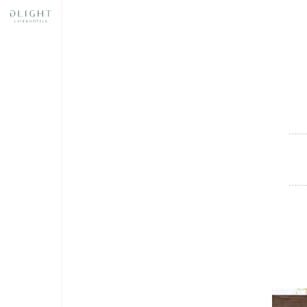
奈良
スあ