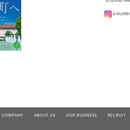
“＆ISLAND 
＆ISLAND
COMPANY
ABOUT US
OUR BUSINESS
RECRUIT