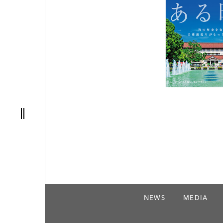
nic
阪
NEWS
MEDIA
AT