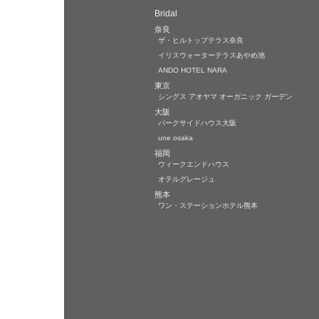
Bridal
奈良
ザ・ヒルトップテラス奈良
イリスウォーターテラスあやめ池
ANDO HOTEL NARA
東京
シングス アオヤマ オーガニック ガーデン
大阪
パークサイドハウス大阪
une osaka
福岡
ウィークエンドハウス
オテルグレージュ
熊本
ワン・ステーションホテル熊本