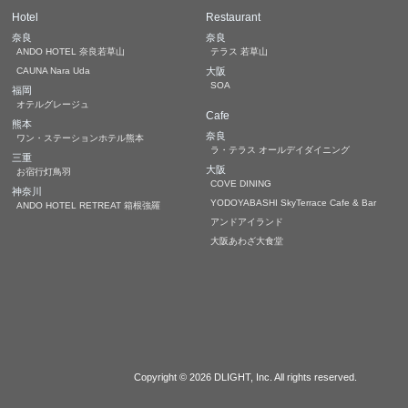
Hotel
Restaurant
奈良
奈良
ANDO HOTEL 奈良若草山
テラス 若草山
CAUNA Nara Uda
大阪
SOA
福岡
オテルグレージュ
Cafe
熊本
奈良
ワン・ステーションホテル熊本
ラ・テラス オールデイダイニング
三重
大阪
お宿行灯鳥羽
COVE DINING
神奈川
YODOYABASHI SkyTerrace Cafe & Bar
ANDO HOTEL RETREAT 箱根強羅
アンドアイランド
大阪あわざ大食堂
Copyright © 2026
DLIGHT, Inc.
All rights reserved.