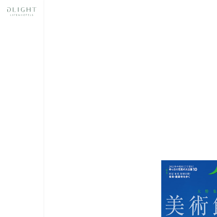
奈良
スあ