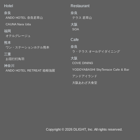
Hotel
Restaurant
奈良
奈良
ANDO HOTEL 奈良若草山
テラス 若草山
CAUNA Nara Uda
大阪
SOA
福岡
オテルグレージュ
Cafe
熊本
奈良
ワン・ステーションホテル熊本
ラ・テラス オールデイダイニング
三重
大阪
お宿行灯鳥羽
COVE DINING
神奈川
YODOYABASHI SkyTerrace Cafe & Bar
ANDO HOTEL RETREAT 箱根強羅
アンドアイランド
大阪あわざ大食堂
Copyright © 2026
DLIGHT, Inc.
All rights reserved.