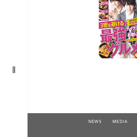
nic
阪
NEWS
MEDIA
AT