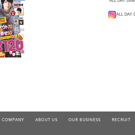
“ALL DAY 
ALL DAY 
COMPANY
ABOUT US
OUR BUSINESS
RECRUIT