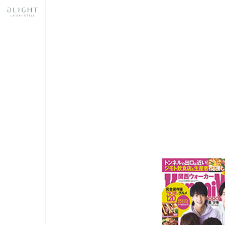
奈良
スあ