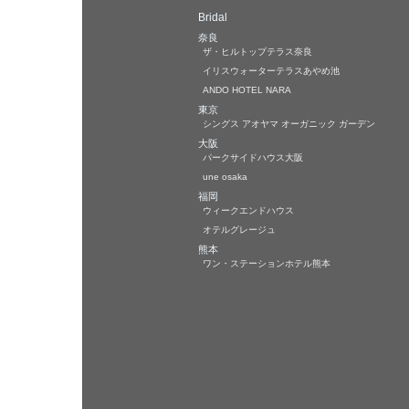
Bridal
奈良
ザ・ヒルトップテラス奈良
イリスウォーターテラスあやめ池
ANDO HOTEL NARA
東京
シングス アオヤマ オーガニック ガーデン
大阪
パークサイドハウス大阪
une osaka
福岡
ウィークエンドハウス
オテルグレージュ
熊本
ワン・ステーションホテル熊本