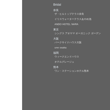
Bridal
奈良
ザ・ヒルトップテラス奈良
イリスウォーターテラスあやめ池
ANDO HOTEL NARA
東京
シングス アオヤマ オーガニック ガーデン
大阪
パークサイドハウス大阪
une osaka
福岡
ウィークエンドハウス
オテルグレージュ
熊本
ワン・ステーションホテル熊本