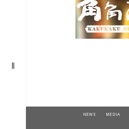
nic
阪
NEWS
MEDIA
AT