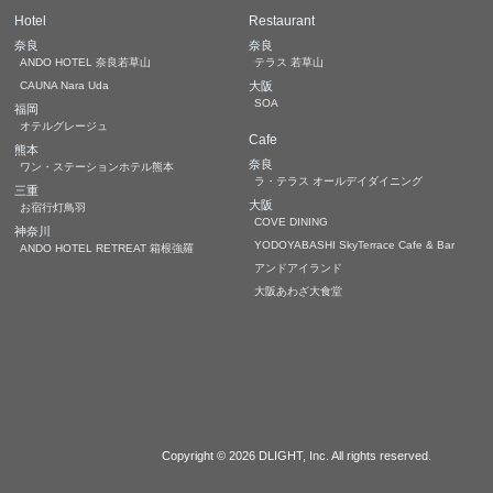
Hotel
Restaurant
奈良
奈良
ANDO HOTEL 奈良若草山
テラス 若草山
CAUNA Nara Uda
大阪
SOA
福岡
オテルグレージュ
Cafe
熊本
奈良
ワン・ステーションホテル熊本
ラ・テラス オールデイダイニング
三重
大阪
お宿行灯鳥羽
COVE DINING
神奈川
YODOYABASHI SkyTerrace Cafe & Bar
ANDO HOTEL RETREAT 箱根強羅
アンドアイランド
大阪あわざ大食堂
Copyright © 2026
DLIGHT, Inc.
All rights reserved.