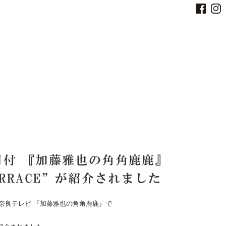
3日付 『加藤雅也の角角鹿鹿』
ERRACE”が紹介されました
）奈良テレビ 『加藤雅也の角角鹿鹿』で