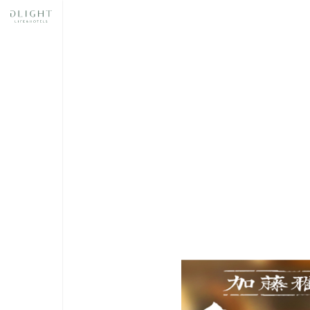
奈良
スあ