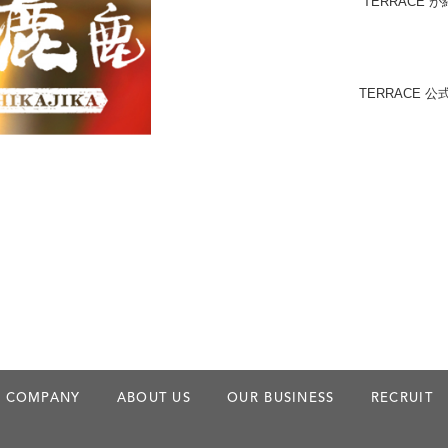
“TERRACE
TERRACE 公
COMPANY
ABOUT US
OUR BUSINESS
RECRUIT