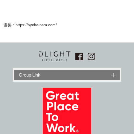
書架：https://syoka-nara.com/
Group Link