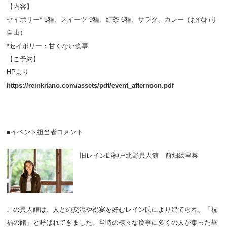
【内容】
セイボリー* 5種、スイーツ 9種、紅茶 6種、サラダ、カレー（お代わり
自由）
*セイボリー：甘くない食事
【ご予約】
HPより
https://reinkitano.com/assets/pdf/event_afternoon.pdf
■イベント担当者コメント
旧レイン邸神戸北野異人館 前畑絵里菜
この異人館は、人との交流や祝宴を好むレイン氏により建てられ、「祝
福の館」と呼ばれてきました。当時の様々な慶事に多くの人が集った華