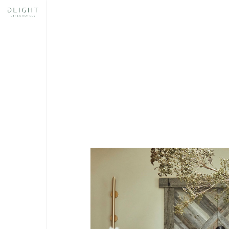
奈良
スあ