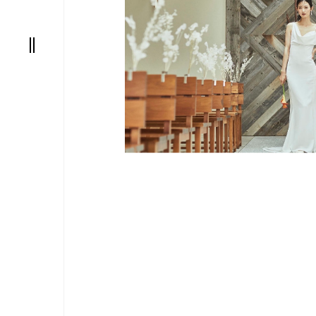
nic
阪
AT