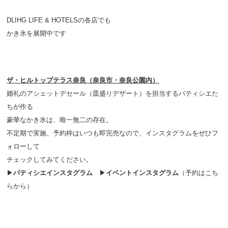
DLIHG LIFE & HOTELSの各店でも
かき氷を展開中です
ザ・ヒルトップテラス奈良（奈良市・奈良公園内）
婚礼のアシェットデセール（皿盛りデザート）を担当するパティシエた
ちが作る
豪華なかき氷は、唯一無二の存在。
不定期で実施、予約枠はいつも即完売なので、インスタグラムをぜひフ
ォローして
チェックしてみてください。
▶
パティシエインスタグラム
▶
イベントインスタグラム
（予約はこち
らから）