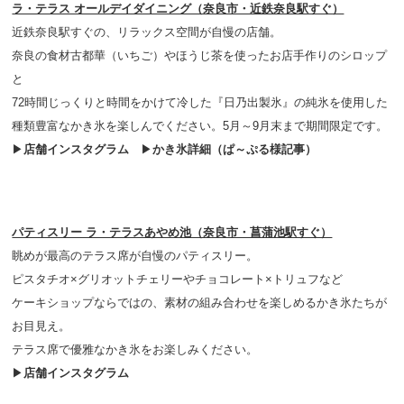
ラ・テラス オールデイダイニング（奈良市・近鉄奈良駅すぐ）
近鉄奈良駅すぐの、リラックス空間が自慢の店舗。
奈良の食材古都華（いちご）やほうじ茶を使ったお店手作りのシロップ
と
72時間じっくりと時間をかけて冷した『日乃出製氷』の純氷を使用した
種類豊富なかき氷を楽しんでください。5月～9月末まで期間限定です。
▶
店舗インスタグラム
▶
かき氷詳細（ぱ～ぷる様記事）
パティスリー ラ・テラスあやめ池（奈良市・菖蒲池駅すぐ）
眺めが最高のテラス席が自慢のパティスリー。
ピスタチオ×グリオットチェリーやチョコレート×トリュフなど
ケーキショップならではの、素材の組み合わせを楽しめるかき氷たちが
お目見え。
テラス席で優雅なかき氷をお楽しみください。
▶
店舗インスタグラム