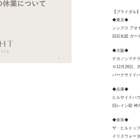
【ブライダル
◆東京◆
シングス アオ
旧石丸邸 ガー
◆大阪◆
ナカノシマテラ
※12月28日
パークサイドハ
◆兵庫◆
ヒルサイドハウ
旧レイン邸 神
◆奈良◆
ザ・ヒルトップ
イリスウォータ