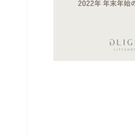
nic
阪
AT