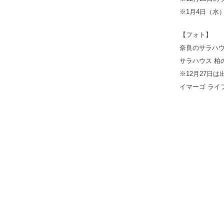
※1月4日（水
【フォト】
奈良のサラハウ
サラハウス 柏の
※12月27日
イマーゴ ライ