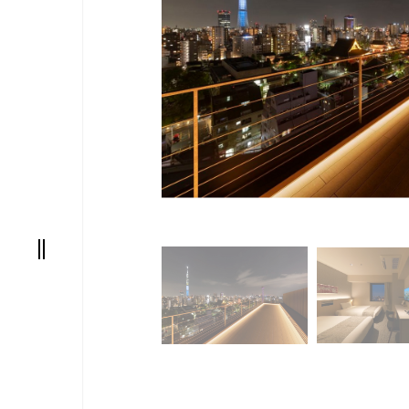
nic
阪
AT