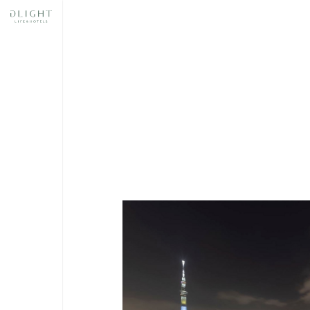
奈良
スあ