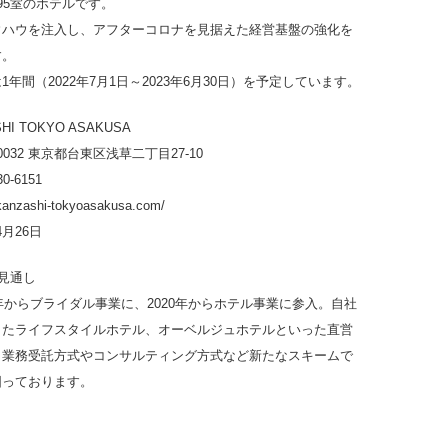
95室のホテルです。
ウハウを注入し、アフターコロナを見据えた経営基盤の強化を
す。
年間（2022年7月1日～2023年6月30日）を予定しています。
SHI TOKYO ASAKUSA
0032 東京都台東区浅草二丁目27-10
0-6151
anzashi-tokyoasakusa.com/
4月26日
見通し
4年からブライダル事業に、2020年からホテル事業に参入。自社
したライフスタイルホテル、オーベルジュホテルといった直営
、業務受託方式やコンサルティング方式など新たなスキームで
図っております。