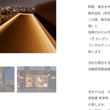
関西、東京を
株式会社（本社
この度、株式
哉）と
浅草のホテルTHE
（ザ カンザシ
コンサルティン
始します。
当社が受託す
全般経営数値
当ホテルは、ス
草田甫 草津
の美しさを、「