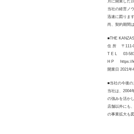
月に開業した1
当社の経営ノ
迅速に図りま
尚、契約期間は1
■THE KANZA
住 所 〒111-
T E L 03-583
H P https://k
開業日 2021年
■当社の今後の
当社は、200
の強みを活か
店舗以外にも
の事業拡大も