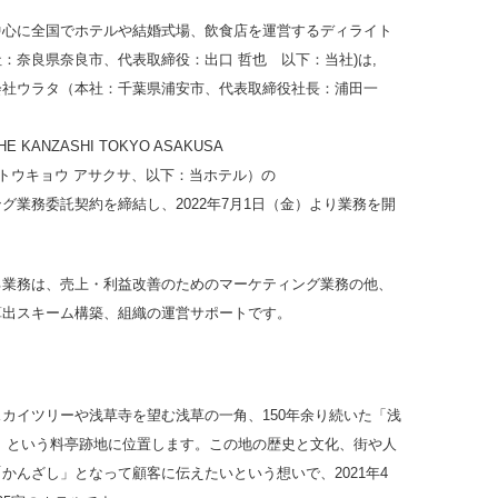
中心に全国でホテルや結婚式場、飲食店を運営するディライト
：奈良県奈良市、代表取締役：出口 哲也 以下：当社)は,
会社ウラタ（本社：千葉県浦安市、代表取締役社長：浦田一
 KANZASHI TOKYO ASAKUSA
 トウキョウ アサクサ、以下：当ホテル）の
グ業務委託契約を締結し、2022年7月1日（金）より業務を開
る業務は、売上・利益改善のためのマーケティング業務の他、
算出スキーム構築、組織の運営サポートです。
カイツリーや浅草寺を望む浅草の一角、150年余り続いた「浅
亭」という料亭跡地に位置します。この地の歴史と文化、街や人
かんざし」となって顧客に伝えたいという想いで、2021年4