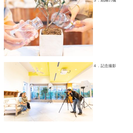
３．結縁の儀
４．記念撮影