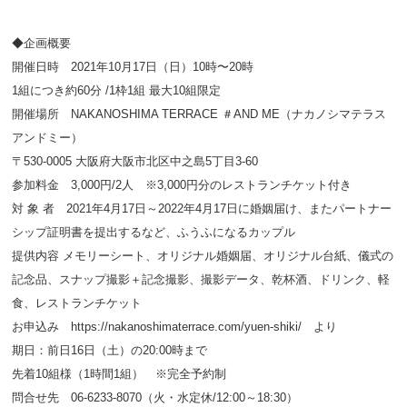
◆企画概要
開催日時 2021年10月17日（日）10時〜20時
1組につき約60分 /1枠1組 最大10組限定
開催場所 NAKANOSHIMA TERRACE ＃AND ME（ナカノシマテラス
アンドミー）
〒530-0005 大阪府大阪市北区中之島5丁目3-60
参加料金 3,000円/2人 ※3,000円分のレストランチケット付き
対 象 者 2021年4月17日～2022年4月17日に婚姻届け、またパートナー
シップ証明書を提出するなど、ふうふになるカップル
提供内容 メモリーシート、オリジナル婚姻届、オリジナル台紙、儀式の
記念品、スナップ撮影＋記念撮影、撮影データ、乾杯酒、ドリンク、軽
食、レストランチケット
お申込み https://nakanoshimaterrace.com/yuen-shiki/ より
期日：前日16日（土）の20:00時まで
先着10組様（1時間1組） ※完全予約制
問合せ先 06-6233-8070（火・水定休/12:00～18:30）