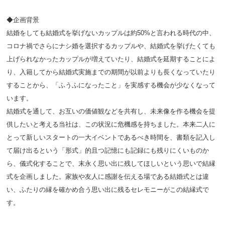
◆企画背景
結婚をしても結婚式を挙げないカップルは約50%と言われる時代の中、
コロナ禍でさらにナシ婚を選択するカップルや、結婚式を挙げたくても
上げられなかったカップルが増えていたり、結婚式を延期することによ
り、入籍してから結婚式実施までの期間が以前よりも長くなっていたり
することから、「ふうふになったこと」を実感する機会が少なくなって
います。
結婚式を通して、お互いの価値観などを共有し、未来像を作る機会を提
供したいと考える当社は、この状況に危機感を持ちました。本来二人に
とって新しいスタートの一大イベントであるべき時間を、書類を記入し
て届け出るという「形式」的且つ記憶にも記録にも残りにくいものか
ら、儀式化することで、末永く思い出に残してほしいという思いで結縁
式を企画しました。家族や友人に感謝を伝える場である結婚式とは違
い、ふたりの縁を確かめ合う思い出に残るセレモニーがこの結縁式で
す。