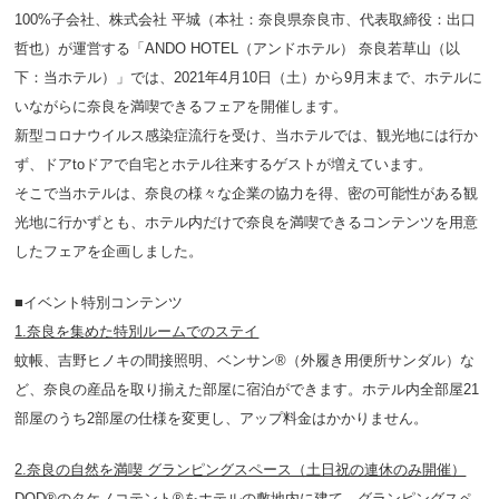
100%子会社、株式会社 平城（本社：奈良県奈良市、代表取締役：出口
哲也）が運営する「ANDO HOTEL（アンドホテル） 奈良若草山（以
下：当ホテル）」では、2021年4月10日（土）から9月末まで、ホテルに
いながらに奈良を満喫できるフェアを開催します。
新型コロナウイルス感染症流行を受け、当ホテルでは、観光地には行か
ず、ドアtoドアで自宅とホテル往来するゲストが増えています。
そこで当ホテルは、奈良の様々な企業の協力を得、密の可能性がある観
光地に行かずとも、ホテル内だけで奈良を満喫できるコンテンツを用意
したフェアを企画しました。
■イベント特別コンテンツ
1.奈良を集めた特別ルームでのステイ
蚊帳、吉野ヒノキの間接照明、ベンサン®（外履き用便所サンダル）な
ど、奈良の産品を取り揃えた部屋に宿泊ができます。ホテル内全部屋21
部屋のうち2部屋の仕様を変更し、アップ料金はかかりません。
2.奈良の自然を満喫 グランピングスペース（土日祝の連休のみ開催）
DOD®のタケノコテント®をホテルの敷地内に建て、グランピングスペ