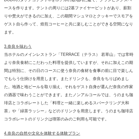
ースを作ります。テントの周りには2基ファイヤーピットがあり、薪割
りや焚火ができるのに加え、この期間マシュマロとクッキーでスモアを
ゲスト自ら作って、焙煎コーヒーと共に楽しむことができる空間になり
ます。
3.奈良を味わう
当ホテルのメインレストラン「TERRACE（テラス） 若草山」では常時
より奈良食材にこだわった料理を提供していますが、それに加えこの期
間は特別に、その日のコースに使う奈良の食材を食事の前に目で楽しん
でもらう仕掛けを用意します。またドリンクも、奈良をちりばめまし
た。地酒と地ビールを取り揃え、それをゲスト自身が選んだ奈良の作家
の酒器で味わうことができます。またノンアルコールでは、うのまち珈
琲店とコラボレートした「料理と一緒に楽しめるスパークリング大和
茶」や「緑茶ラッシー」などのドリンクを用意します。うのまち珈琲店
コラボレートのドリンクは喫茶のみのご利用も可能です。
4.奈良の自然や文化を体験する体験プラン