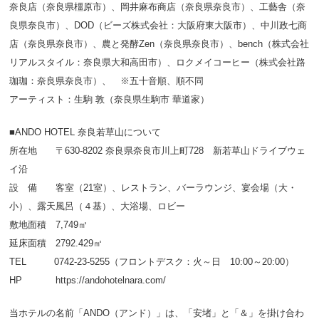
奈良店（奈良県橿原市）、
岡井麻布商店
（奈良県奈良市）、
工藝舎
（奈
良県奈良市）、
DOD
（ビーズ株式会社：大阪府東大阪市）、
中川政七商
店
（奈良県奈良市）、農と発酵Zen（奈良県奈良市）、
bench
（株式会社
リアルスタイル：奈良県大和高田市）、
ロクメイコーヒー
（株式会社路
珈珈：奈良県奈良市）、 ※五十音順、順不同
アーティスト：
生駒 敦
（奈良県生駒市 華道家）
■ANDO HOTEL 奈良若草山について
所在地 〒630-8202 奈良県奈良市川上町728 新若草山ドライブウェ
イ沿
設 備 客室（21室）、レストラン、バーラウンジ、宴会場（大・
小）、露天風呂（４基）、大浴場、ロビー
敷地面積 7,749㎡
延床面積 2792.429㎡
TEL 0742-23-5255（フロントデスク：火～日 10:00～20:00）
HP
https://andohotelnara.com/
当ホテルの名前「ANDO（アンド）」は、「安堵」と「＆」を掛け合わ