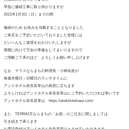
早急に修繕工事に取り掛かりますが
2021年1月3日（日）までの間
修繕のため お休みを頂戴することとなりました
ご来店をご予定いただいておりました皆様には
たいへんなご迷惑をおかけいたしますが
再開に向けて万全の準備をしてまいりますので
ご理解ご了承のほど よろしくお願い申し上げます
なお テラスならまちの料理長・小林祐造が
毎週木曜日～日曜日のランチタイムに
アンドホテル奈良若草山の厨房に立ちます
よろしければアンドホテル奈良若草山にご予約いただければ幸いです
アンドホテル奈良若草山 https://andohotelnara.com/
また TERRACEならまちの「お節」のご注文に関しましては
引き続きで承ります
お電話受付はアンドホテル奈良若草山とさせていただきます