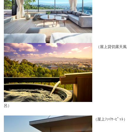
（屋上貸切露天風
呂）
（屋上ﾌｧｲﾔｰﾋﾟｯﾄ）