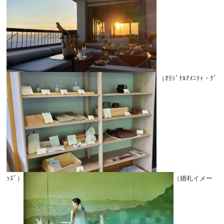
（ｵﾘｼﾞﾅﾙｱﾒﾆﾃｨ・ｸﾞ
ｯｽﾞ）
（婚礼イメー