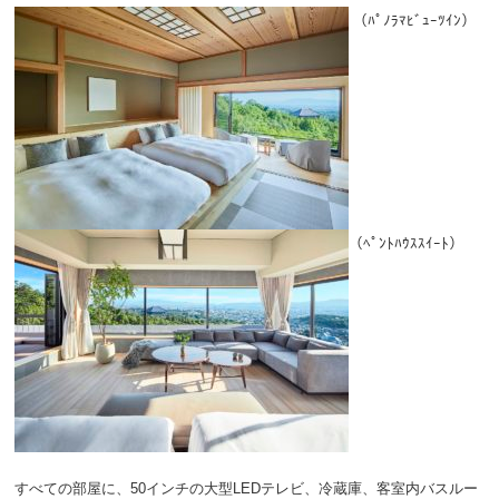
（ﾊﾟﾉﾗﾏﾋﾞｭｰﾂｲﾝ）
（ﾍﾟﾝﾄﾊｳｽｽｲｰﾄ）
すべての部屋に、50インチの大型LEDテレビ、冷蔵庫、客室内バスルー