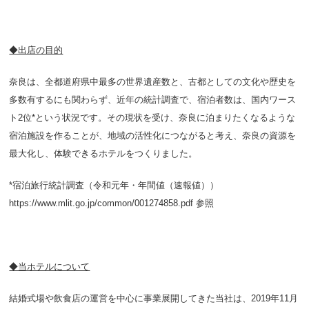
◆出店の目的
奈良は、全都道府県中最多の世界遺産数と、古都としての文化や歴史を
多数有するにも関わらず、近年の統計調査で、宿泊者数は、国内ワース
ト2位*という状況です。その現状を受け、奈良に泊まりたくなるような
宿泊施設を作ることが、地域の活性化につながると考え、奈良の資源を
最大化し、体験できるホテルをつくりました。
*宿泊旅行統計調査（令和元年・年間値（速報値））
https://www.mlit.go.jp/common/001274858.pdf
参照
◆当ホテルについて
結婚式場や飲食店の運営を中心に事業展開してきた当社は、2019年11月