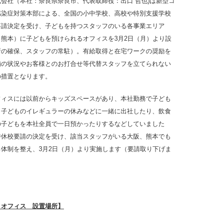
会社（本社：奈良県奈良市、代表取締役：出口 哲也)は新型コ
感染症対策本部による、全国の小中学校、高校や特別支援学校
要請決定を受け、子どもを持つスタッフのいる各事業エリア
熊本）に子どもを預けられるオフィスを3月2日（月）より設
所の確保、スタッフの常駐）。有給取得と在宅ワークの奨励を
舗の状況やお客様とのお打合せ等代替スタッフを立てられない
の措置となります。
フィスには以前からキッズスペースがあり、本社勤務で子ども
、子どものイレギュラーの休みなどに一緒に出社したり、飲食
の子どもを本社全員で一日預かったりするなどしていました
時休校要請の決定を受け、該当スタッフがいる大阪、熊本でも
体制を整え、3月2日（月）より実施します（要請取り下げま
。
りオフィス 設置場所】