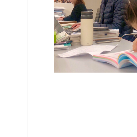
nic
阪
AT