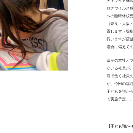
ディライト株式
ロナウイルス
への臨時休校
（奈良・大阪・
置します（場
行いますが店
場合に備えて
奈良の本社オ
がいる社員が
店で働く社員
が、今回の臨
子どもを預かる
で実施予定）
【子ども預か